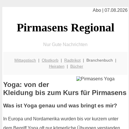
Abo | 07.08.2026
Pirmasens Regional
Nur Gute Nachrichten
Mittagstisch
|
Obstkorb
|
Radtrikot
| Branchenbuch |
Heiraten
|
Bücher
Yoga: von der
Kleidung bis zum Kurs für Pirmasens
Was ist Yoga genau und was bringt es mir?
In Europa und Nordamerika wurden bis vor kurzem unter
dem Begriff Yoga oft nur körperliche Übungen verstanden.