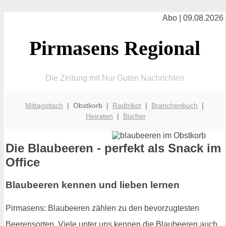
Abo | 09.08.2026
Pirmasens Regional
Die Zeitung mit Nur Guten Nachrichten
Mittagstisch
| Obstkorb |
Radtrikot
|
Branchenbuch
|
Heiraten
|
Bücher
Die Blaubeeren - perfekt als Snack im
Office
Blaubeeren kennen und lieben lernen
Pirmasens: Blaubeeren zählen zu den bevorzugtesten
Beerensorten. Viele unter uns kennen die Blaubeeren auch