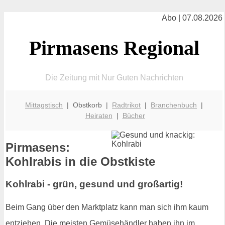
Abo | 07.08.2026
Pirmasens Regional
Die Zeitung mit Nur Guten Nachrichten
Mittagstisch
| Obstkorb |
Radtrikot
|
Branchenbuch
|
Heiraten
|
Bücher
Pirmasens:
Kohlrabis in die Obstkiste
Kohlrabi - grün, gesund und großartig!
Beim Gang über den Marktplatz kann man sich ihm kaum
entziehen. Die meisten Gemüsehändler haben ihn im