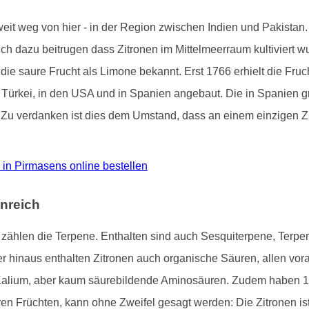
 weit weg von hier - in der Region zwischen Indien und Pakista
tlich dazu beitrugen dass Zitronen im Mittelmeerraum kultiviert 
 die saure Frucht als Limone bekannt. Erst 1766 erhielt die Fru
der Türkei, in den USA und in Spanien angebaut. Die in Spanien
. Zu verdanken ist dies dem Umstand, dass an einem einzigen Zi
ro in Pirmasens online bestellen
nreich
ne zählen die Terpene. Enthalten sind auch Sesquiterpene, Terp
hinaus enthalten Zitronen auch organische Säuren, allen voran
Kalium, aber kaum säurebildende Aminosäuren. Zudem haben 1
ren Früchten, kann ohne Zweifel gesagt werden: Die Zitronen i