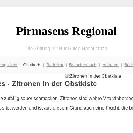
Pirmasens Regional
Die Zeitung mit Nur Guten Nachrichten
ttagstisch
| Obstkorb |
Radtrikot
|
Branchenbuch
|
Heiraten
|
Büc
 - Zitronen in der Obstkiste
die zufällig sauer schmecken. Zitronen sind wahre Vitaminbomb
eitet werden und ist aus diesem Grund auch eine Frucht, die b