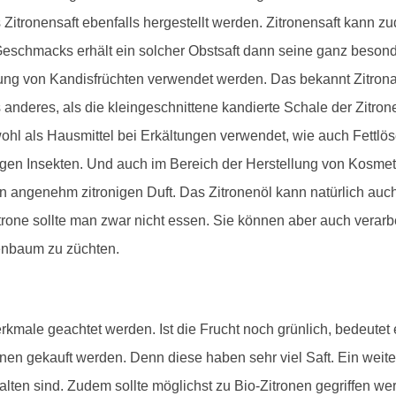
 Zitronensaft ebenfalls hergestellt werden. Zitronensaft kann z
eschmacks erhält ein solcher Obstsaft dann seine ganz besond
ung von Kandisfrüchten verwendet werden. Das bekannt Zitronat,
 anderes, als die kleingeschnittene kandierte Schale der Zitron
owohl als Hausmittel bei Erkältungen verwendet, wie auch Fettlö
gegen Insekten. Und auch im Bereich der Herstellung von Kosme
en angenehm zitronigen Duft. Das Zitronenöl kann natürlich a
trone sollte man zwar nicht essen. Sie können aber auch verar
enbaum zu züchten.
kmale geachtet werden. Ist die Frucht noch grünlich, bedeutet es
ronen gekauft werden. Denn diese haben sehr viel Saft. Ein weite
en sind. Zudem sollte möglichst zu Bio-Zitronen gegriffen wer