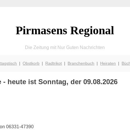
Pirmasens Regional
Die Zeitung mit Nur Guten Nachrichten
ttagstisch
|
Obstkorb
|
Radtrikot
|
Branchenbuch
|
Heiraten
|
Büc
- heute ist Sonntag, der 09.08.2026
efon 06331-47390