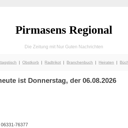
Pirmasens Regional
Die Zeitung mit Nur Guten Nachrichten
ttagstisch
|
Obstkorb
|
Radtrikot
|
Branchenbuch
|
Heiraten
|
Büc
eute ist Donnerstag, der 06.08.2026
on 06331-76377