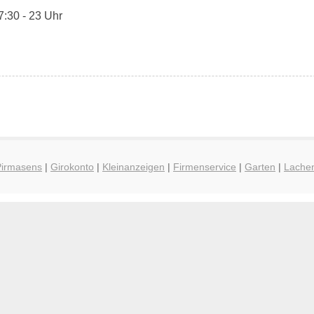
7:30 - 23 Uhr
Pirmasens
|
Girokonto
|
Kleinanzeigen
|
Firmenservice
|
Garten
|
Lache