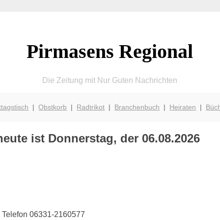
Pirmasens Regional
Die Zeitung mit Nur Guten Nachrichten
ttagstisch
|
Obstkorb
|
Radtrikot
|
Branchenbuch
|
Heiraten
|
Büc
eute ist Donnerstag, der 06.08.2026
 · Telefon 06331-2160577